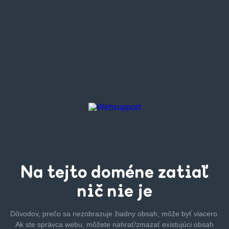
Na tejto
doméne zatiaľ
nič nie je
Dôvodov, prečo sa nezobrazuje žiadny obsah, môže byť
viacero.
Ak ste správca webu, môžete nahrať/zmazať
existujúci obsah